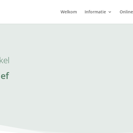
Welkom
Informatie
Online
kel
ief